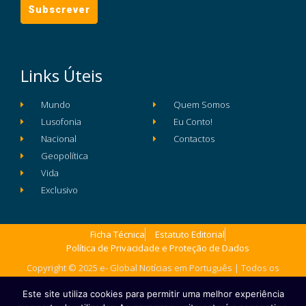
Links Úteis
Mundo
Quem Somos
Lusofonia
Eu Conto!
Nacional
Contactos
Geopolítica
Vida
Exclusivo
Ficha Técnica
Estatuto Editorial
Política de Privacidade e Proteção de Dados
Copyright © 2025 e- Global Notícias em Português | Todos os
direitos reservados
Este site utiliza cookies para permitir uma melhor experiência