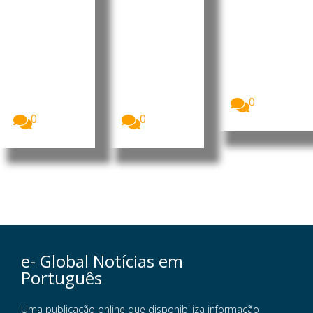
valorizaç
alegações
até 10 de
ão dos
sobre
setembro
militante
contas
A Comissão
Nacional de
s
públicas
Eleições,
Luís Filipe
O presidente
CNE,
Tavares
interino do
apresentou
formalizou
MpD, Eurico
o...
esta terça-
Monteiro,
0
feira a sua...
acusou...
0
0
e- Global Notícias em
Português
Uma publicação online que disponibiliza informação