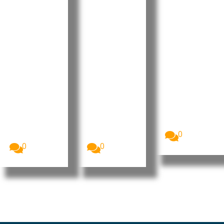
ura à
descredib
iais e
liderança
ilizar as
apela à
do MpD
instituiçõ
regulariz
com
es do
ação do
apelo à
Estado e
recensea
união e à
rejeita
mento
valorizaç
alegações
até 10 de
ão dos
sobre
setembro
militante
contas
A Comissão
Nacional de
s
públicas
Eleições,
Luís Filipe
O presidente
CNE,
Tavares
interino do
apresentou
formalizou
MpD, Eurico
o...
esta terça-
Monteiro,
0
feira a sua...
acusou...
0
0