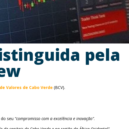
istinguida pela
iew
 de Valores de Cabo Verde
(BCV).
do seu
“compromisso com a excelência e inovação”
.
de capitais de Cabo Verde e na região da África Ocidental”
.