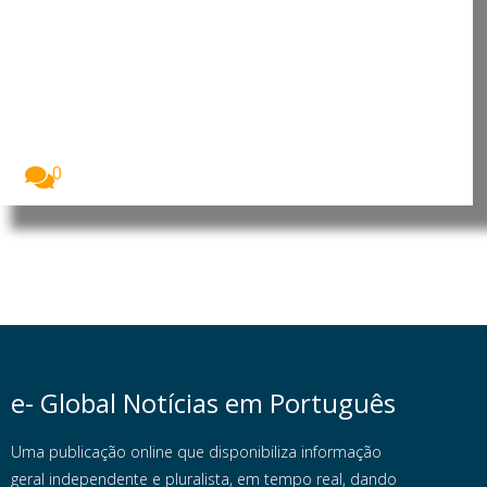
Cabo Verde: Luís Filipe Tavares
oficializa candidatura à liderança
do MpD com apelo à união e à
valorização dos militantes
Luís Filipe Tavares formalizou esta terça-feira a sua...
0
e- Global Notícias em Português
Uma publicação online que disponibiliza informação
geral independente e pluralista, em tempo real, dando