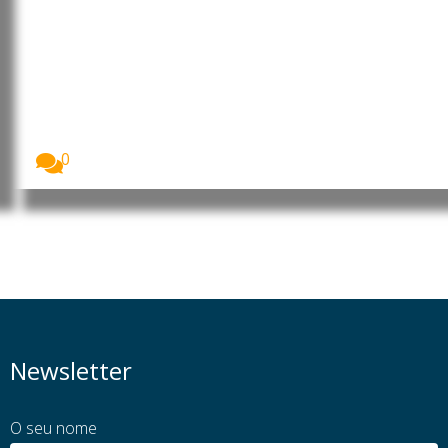
Cabo Verde: CNE divulga
calendário das presidenciais e
apela à regularização do
recenseamento até 10 de
setembro
A Comissão Nacional de Eleições, CNE, apresentou
o...
0
Newsletter
O seu nome