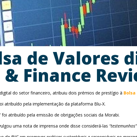
sa de Valores d
 & Finance Rev
digital do setor financeiro, atribuiu dois prémios de prestígio à
Bolsa
foi atribuído pela implementação da plataforma Blu-X.
 foi atribuído pela emissão de obrigações sociais da Morabi.
ivulgou uma nota de imprensa onde disse considerá-las
“testemunhos”
o da BVC em promover práticas sustentáveis e responsáveis no mercado 