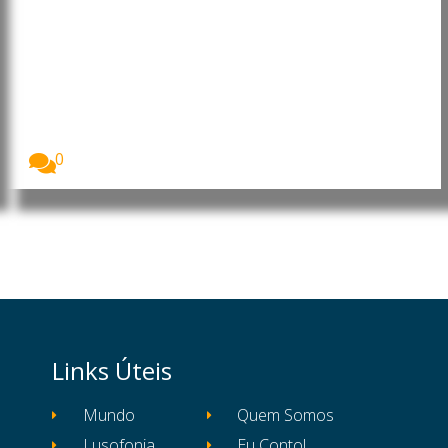
Cabo Verde: Eurico Monteiro
acusa Governo de descredibilizar
as instituições do Estado e
rejeita alegações sobre contas
públicas
O presidente interino do MpD, Eurico Monteiro,
acusou...
0
Links Úteis
Mundo
Quem Somos
Lusofonia
Eu Conto!