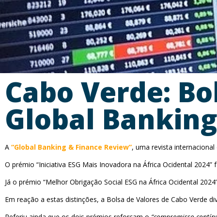
Cabo Verde: Bol
Global Banking
A
“Global Banking & Finance Review”
, uma revista internacional 
O prémio “Iniciativa ESG Mais Inovadora na África Ocidental 2024” 
Já o prémio “Melhor Obrigação Social ESG na África Ocidental 2024”
Em reação a estas distinções, a Bolsa de Valores de Cabo Verde d
Referiu ainda que os dois prémios reforçam o
“compromisso contínu