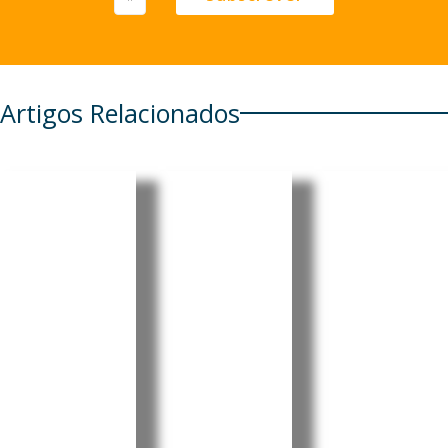
Artigos Relacionados
Cabo
Pensionis
Cabo
Verde
tas
Verde:
regista
portugue
Luís
aumento
ses em
Filipe
de 6,86%
Cabo
Tavares
nos
Verde e
oficializa
combustí
em mais
candidat
veis
seis
ura à
países
liderança
A Agência
Reguladora
têm de
do MpD
Multissectori
realizar
com
al da
prova de
apelo à
Economia
vida até
união e à
(ARME)