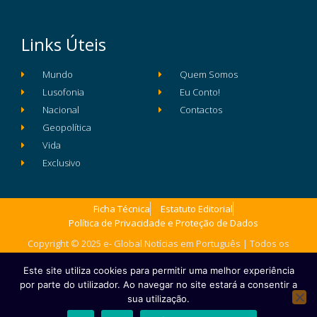
Links Úteis
Mundo
Quem Somos
Lusofonia
Eu Conto!
Nacional
Contactos
Geopolítica
Vida
Exclusivo
Ficha Técnica
Estatuto Editorial
Política de Privacidade e Proteção de Dados
Copyright © 2025 e- Global Notícias em Português | Todos os
direitos reservados
Este site utiliza cookies para permitir uma melhor experiência
por parte do utilizador. Ao navegar no site estará a consentir a
sua utilização.