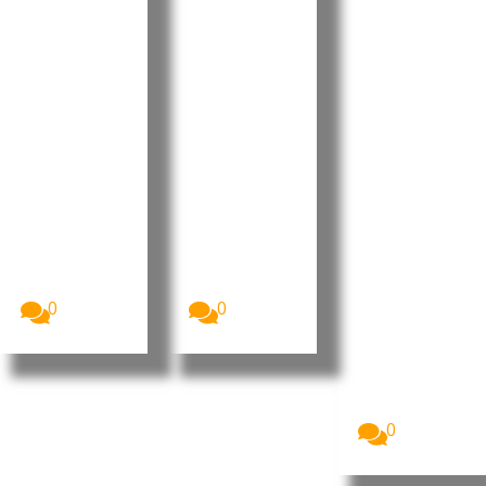
to aprova
e destaca
Ramos
Orçamen
progress
reforçou
to
os e
projeção
Retificati
desafios
internaci
vo para
no Dia do
onal da
2026 sem
Municípi
liderança
aumenta
o do
portugue
r a
Tarrafal
sa no
despesa
de São
“Human
pública
Nicolau
Leaders
Internati
A Assembleia
O Presidente
Nacional de
da República
onal
Cabo Verde
de Cabo
Congress
aprovou, na...
Verde, José...
”
0
0
Imagem:
Pedro
Ramos, CEO
da Dale
Carnegie
Portugal...
0