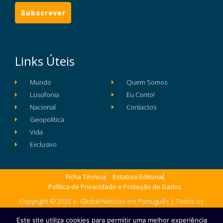
Links Úteis
Mundo
Quem Somos
Lusofonia
Eu Conto!
Nacional
Contactos
Geopolítica
Vida
Exclusivo
Ficha Técnica
Estatuto Editorial
Política de Privacidade e Proteção de Dados
Copyright © 2025 e- Global Notícias em Português | Todos os
direitos reservados
Este site utiliza cookies para permitir uma melhor experiência