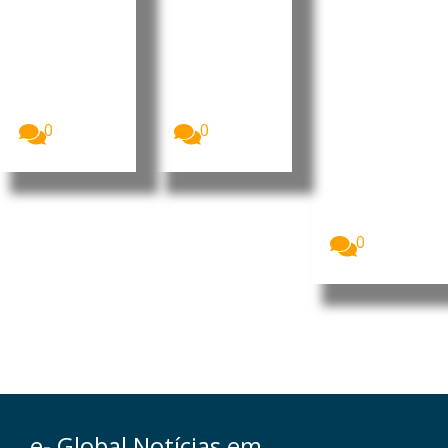
r a
Tarrafal
sa no
despesa
de São
“Human
pública
Nicolau
Leaders
Internati
A Assembleia
O Presidente
Nacional de
da República
onal
Cabo Verde
de Cabo
Congress
aprovou, na...
Verde, José...
”
0
0
Imagem:
Pedro
Ramos, CEO
da Dale
Carnegie
Portugal...
0
e- Global Notícias em