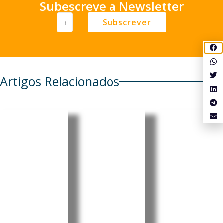
Subescreve a Newsletter
Subscrever
Artigos Relacionados
Cabo
Cabo
Cabo
Verde:
Verde:
Verde:
Parlamen
President
Pedro
to aprova
e destaca
Ramos
Orçamen
progress
reforçou
to
os e
projeção
Retificati
desafios
internaci
vo para
no Dia do
onal da
2026 sem
Municípi
liderança
aumenta
o do
portugue