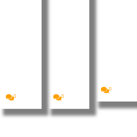
candidat
de
presidenc
ura à
descredib
iais e
liderança
ilizar as
apela à
do MpD
instituiçõ
regulariz
com
es do
ação do
apelo à
Estado e
recensea
união e à
rejeita
mento
valorizaç
alegações
até 10 de
ão dos
sobre
setembro
militante
contas
A Comissão
Nacional de
s
públicas
Eleições,
Luís Filipe
O presidente
CNE,
Tavares
interino do
apresentou
formalizou
MpD, Eurico
o...
esta terça-
Monteiro,
0
feira a sua...
acusou...
0
0