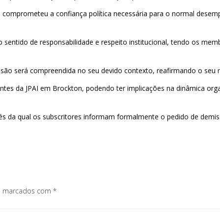
ta comprometeu a confiança política necessária para o normal desem
sentido de responsabilidade e respeito institucional, tendo os mem
isão será compreendida no seu devido contexto, reafirmando o seu res
ntes da JPAI em Brockton, podendo ter implicações na dinâmica organ
vés da qual os subscritores informam formalmente o pedido de dem
os marcados com
*