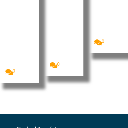
instituiçõ
regulariz
da Polícia
es do
ação do
Judiciária
Estado e
recensea
Jacqueline
Patrícia
rejeita
mento
D’Oliveira
alegações
até 10 de
Nobre da
sobre
setembro
Costa Sousa
contas
A Comissão
Fernandes...
Nacional de
públicas
0
Eleições,
O presidente
CNE,
interino do
apresentou
MpD, Eurico
o...
Monteiro,
0
acusou...
0