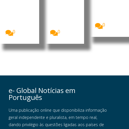
Nacional de
s
públicas
Eleições,
Luís Filipe
O presidente
CNE,
Tavares
interino do
apresentou
formalizou
MpD, Eurico
o...
esta terça-
Monteiro,
0
feira a sua...
acusou...
0
0
e- Global Notícias em
Português
Uma publicação online que disponibiliza informação
geral independente e pluralista, em tempo real,
dando privilégio às questões ligadas aos países de