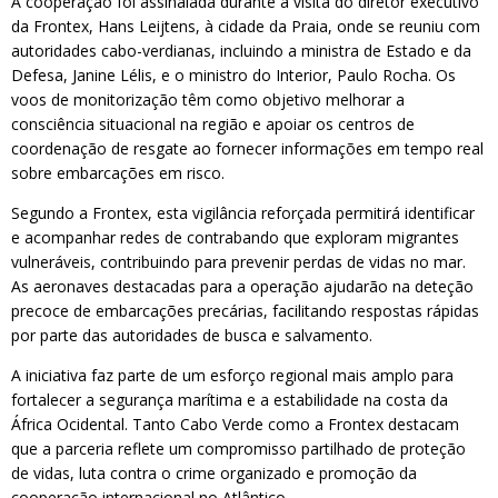
A cooperação foi assinalada durante a visita do diretor executivo
da Frontex, Hans Leijtens, à cidade da Praia, onde se reuniu com
autoridades cabo-verdianas, incluindo a ministra de Estado e da
Defesa, Janine Lélis, e o ministro do Interior, Paulo Rocha. Os
voos de monitorização têm como objetivo melhorar a
consciência situacional na região e apoiar os centros de
coordenação de resgate ao fornecer informações em tempo real
sobre embarcações em risco.
Segundo a Frontex, esta vigilância reforçada permitirá identificar
e acompanhar redes de contrabando que exploram migrantes
vulneráveis, contribuindo para prevenir perdas de vidas no mar.
As aeronaves destacadas para a operação ajudarão na deteção
precoce de embarcações precárias, facilitando respostas rápidas
por parte das autoridades de busca e salvamento.
A iniciativa faz parte de um esforço regional mais amplo para
fortalecer a segurança marítima e a estabilidade na costa da
África Ocidental. Tanto Cabo Verde como a Frontex destacam
que a parceria reflete um compromisso partilhado de proteção
de vidas, luta contra o crime organizado e promoção da
cooperação internacional no Atlântico.