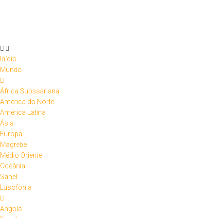
Skip
to
content
Início
Mundo
África Subsaariana
América do Norte
América Latina
Ásia
Europa
Magrebe
Médio Oriente
Oceânia
Sahel
Lusofonia
Angola