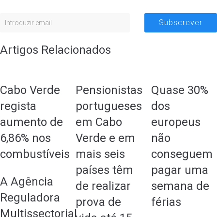
Subscrever
Artigos Relacionados
Cabo Verde
Pensionistas
Quase 30%
regista
portugueses
dos
aumento de
em Cabo
europeus
6,86% nos
Verde e em
não
combustíveis
mais seis
conseguem
países têm
pagar uma
A Agência
de realizar
semana de
Reguladora
prova de
férias
Multissectorial