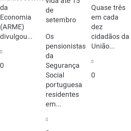
vida até 15
da
Quase três
de
Economia
em cada
setembro
(ARME)
dez
divulgou...
Os
cidadãos da
pensionistas
União...
da
0
Segurança
0
Social
portuguesa
residentes
em...