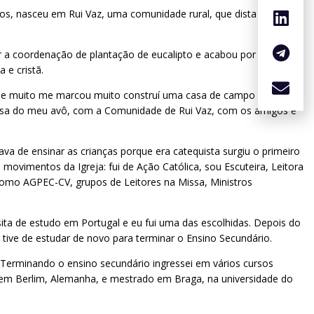
os, nasceu em Rui Vaz, uma comunidade rural, que dista cerca de
 a coordenação de plantação de eucalipto e acabou por levar toda
 e cristã.
a que muito me marcou muito construí uma casa de campo nessa
 casa do meu avô, com a Comunidade de Rui Vaz, com os amigos e
va de ensinar as crianças porque era catequista surgiu o primeiro
 movimentos da Igreja: fui de Ação Católica, sou Escuteira, Leitora
 como AGPEC-CV, grupos de Leitores na Missa, Ministros
ita de estudo em Portugal e eu fui uma das escolhidas. Depois do
tive de estudar de novo para terminar o Ensino Secundário.
 Terminando o ensino secundário ingressei em vários cursos
 em Berlim, Alemanha, e mestrado em Braga, na universidade do