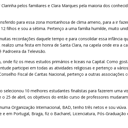
larinha pelos familiares e Clara Marques pela maioria dos conhecid
sferido para essa zona montanhosa de clima ameno, para a ir fazer
12 filhos e sou a sétima. Pertenço a uma família humilde, muito unida
o muitas recordações daquele tempo e para consolidar essa infânci
 realizo uma festa em honra de Santa Clara, na capela onde era a
é Padroeira da Televisão.
onde fiz os meus estudos primários e liceais na Capital. Como gosta
tude participei em todas as atividades religiosas e pertenço a vários
 Conselho Fiscal de Caritas Nacional, pertenço a outras associações
 selecionou 10 melhores estudantes finalistas para fazerem uma vis
 o 25 de abril, os objetivos do então curso de professores mudaram 
numa Organização Internacional, BAD, tenho três netos e sou viúva.
 e em Portugal, Braga, fiz o Bacharel, Licenciatura, Pós-Graduação