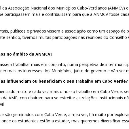
ral da Associação Nacional dos Municípios Cabo-Verdianos (ANMCV) 
que participassem mais e contribuíssem para que a ANMCV fosse ca
ais, públicos e privados vissem a associação como um espaço de part
este sentido, tivemos muitas participações nas reuniões do Conselh
anos no âmbito da ANMCV?
ssem trabalhar mais em conjunto, numa perspetiva de inter-municip
er mais os interesses dos Municípios, junto do governo e não ser ma
tas influenciam ou beneficiam o seu trabalho em Cabo Verde?
fluenciado muito e cada vez mais o nosso trabalho em Cabo Verde, s
ão da AMP, contribuíram para se estreitar as relações instituciona
il.
ue são geminados com Cabo Verde, a meu ver, há muito por explorar
os, onde os estudantes estão a estudar, mas queremos diversificar 