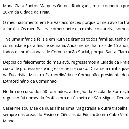
Maria Clara Santos Marques Gomes Rodrigues, mais conhecida por C
20km da Cidade da Praia.
O meu nascimento em Rui Vaz aconteceu porque o meu avô foi tran
a família. Os meu Pai era comerciante e a minha costureira, somos 
Tive uma infância feliz e em Rui Vaz éramos todos famílias, tenh
comunidade para fins de semana. Anualmente, há mais de 15 anos,
todos os profissionais de Comunicação Social, porque Santa Clara 
Depois do falecimento do meu avô, regressamos à Cidade da Praia, 
curso de professores e ingressei nesse curso. Durante a minha juven
na Eucaristia, Ministro Extraordinária de Comunhão, presidente do
Extraordinário da Comunhão.
No fim do curso dos 50 formados, a direção da Escola de Formação
regresso fui nomeada Professora na Calheta de São Miguel. Deu-se
Casei-me sou Mãe de duas filhas uma Magistrada e outra trabalha 
sempre nas áreas do Ensino e Ciências da Educação em Cabo Verde
Minho.