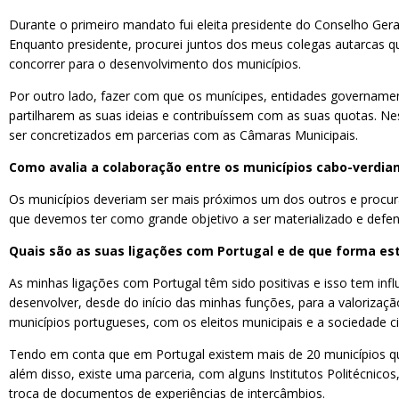
Durante o primeiro mandato fui eleita presidente do Conselho Ge
Enquanto presidente, procurei juntos dos meus colegas autarcas 
concorrer para o desenvolvimento dos municípios.
Por outro lado, fazer com que os munícipes, entidades governament
partilharem as suas ideias e contribuíssem com as suas quotas. N
ser concretizados em parcerias com as Câmaras Municipais.
Como avalia a colaboração entre os municípios cabo-verdi
Os municípios deveriam ser mais próximos um dos outros e procura
que devemos ter como grande objetivo a ser materializado e defend
Quais são as suas ligações com Portugal e de que forma es
As minhas ligações com Portugal têm sido positivas e isso tem in
desenvolver, desde do início das minhas funções, para a valorizaç
municípios portugueses, com os eleitos municipais e a sociedade civ
Tendo em conta que em Portugal existem mais de 20 municípios q
além disso, existe uma parceria, com alguns Institutos Politécnic
troca de documentos de experiências de intercâmbios.