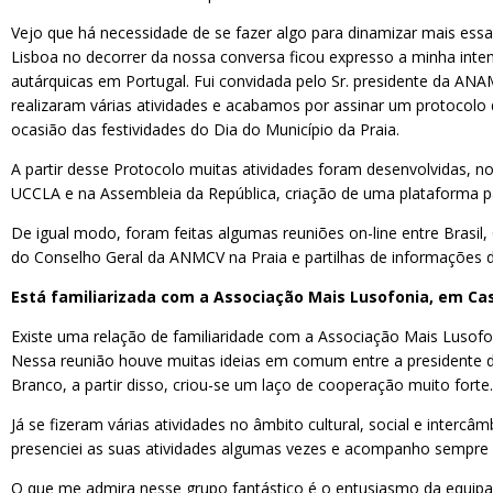
Vejo que há necessidade de se fazer algo para dinamizar mais essa
Lisboa no decorrer da nossa conversa ficou expresso a minha inten
autárquicas em Portugal. Fui convidada pelo Sr. presidente da ANAM
realizaram várias atividades e acabamos por assinar um protocolo
ocasião das festividades do Dia do Município da Praia.
A partir desse Protocolo muitas atividades foram desenvolvidas, n
UCCLA e na Assembleia da República, criação de uma plataforma par
De igual modo, foram feitas algumas reuniões on-line entre Brasi
do Conselho Geral da ANMCV na Praia e partilhas de informaçõe
Está familiarizada com a Associação Mais Lusofonia, em Cas
Existe uma relação de familiaridade com a Associação Mais Lusofon
Nessa reunião houve muitas ideias em comum entre a presidente da
Branco, a partir disso, criou-se um laço de cooperação muito forte.
Já se fizeram várias atividades no âmbito cultural, social e interc
presenciei as suas atividades algumas vezes e acompanho sempre 
O que me admira nesse grupo fantástico é o entusiasmo da equipa 