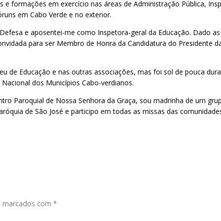
ões e formações em exercício nas áreas de Administração Pública, Insp
Fóruns em Cabo Verde e no exterior.
da Defesa e aposentei-me como Inspetora-geral da Educação. Dado as 
 convidada para ser Membro de Honra da Candidatura do Presidente d
 de Educação e nas outras associações, mas foi sol de pouca dura. 
o Nacional dos Municípios Cabo-verdianos.
tro Paroquial de Nossa Senhora da Graça, sou madrinha de um grupo
quia de São José e participo em todas as missas das comunidades d
os marcados com
*