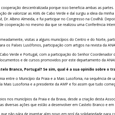
 cooperação descentralizada porque isso beneficia ambas as partes. 
ção de valorizar as AMs de Cabo Verde e daí surgiu a ideia da minh
, Dr. Albino Almeida, e fui participar no Congresso na Covilhã. Depo
 de cooperação no mesmo dia que se realizou uma Conferência Intern
omeadamente, visitas a alguns municípios do Centro e do Norte, par
a os Países Lusófonos, participação com artigos na revista da ANAM
l, Cabo Verde e Portugal, com a participação do Senhor Coordenador
s documentos e de cursos promovidos por este departamento da ANA
telo Branco, Portugal? Se sim, qual é a sua opinião sobre o 
ia entre o Município da Praia e a Mais Lusofonia, na sequência de u
 Mais Lusofonia e a presidente da AMP e foi assim que tudo começou
âmbios nos municípios da Praia e da Brava, desde a criação desta Assoc
as diversas ações que estão a desenvolver em Castelo Branco e em 
que não pára de inventar algo novo em prol da solidariedade para 