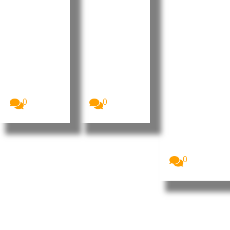
vo para
no Dia do
onal da
2026 sem
Municípi
liderança
aumenta
o do
portugue
r a
Tarrafal
sa no
despesa
de São
“Human
pública
Nicolau
Leaders
Internati
A Assembleia
O Presidente
Nacional de
da República
onal
Cabo Verde
de Cabo
Congress
aprovou, na...
Verde, José...
”
0
0
Imagem:
Pedro
Ramos, CEO
da Dale
Carnegie
Portugal...
0