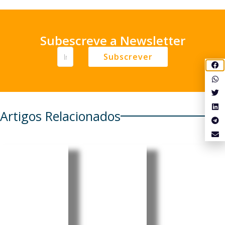
Subescreve a Newsletter
Subscrever
Artigos Relacionados
Cabo
Cabo
Cabo
Verde:
Verde:
Verde:
Parlamen
President
Pedro
to aprova
e destaca
Ramos
Orçamen
progress
reforçou
to
os e
projeção
Retificati
desafios
internaci