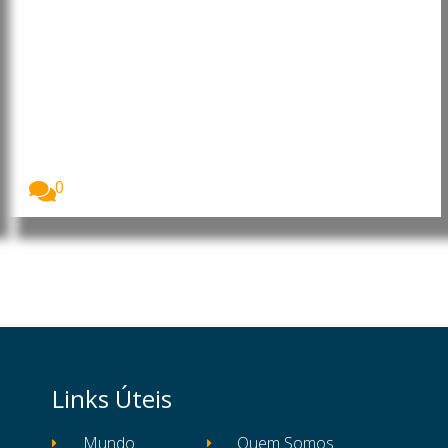
Cabo Verde: Presidente destaca
progressos e desafios no Dia do
Município do Tarrafal de São
Nicolau
O Presidente da República de Cabo Verde, José...
0
Links Úteis
Mundo
Quem Somos