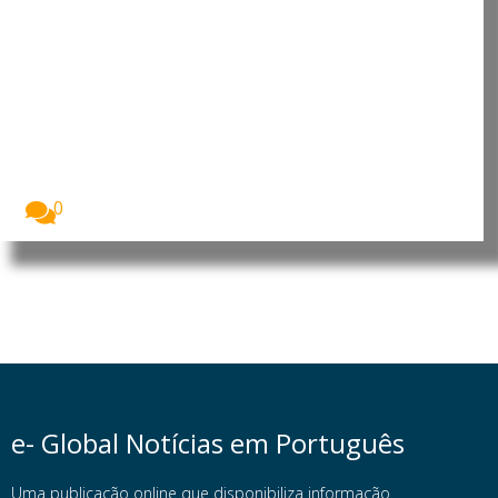
Cabo Verde: Parlamento aprova
Orçamento Retificativo para
2026 sem aumentar a despesa
pública
A Assembleia Nacional de Cabo Verde aprovou, na...
0
e- Global Notícias em Português
Uma publicação online que disponibiliza informação