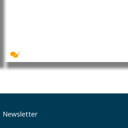
Cabo Verde: Pedro Ramos
reforçou projeção internacional
da liderança portuguesa no
“Human Leaders International
Congress”
Imagem: Pedro Ramos, CEO da Dale Carnegie
Portugal...
0
Newsletter