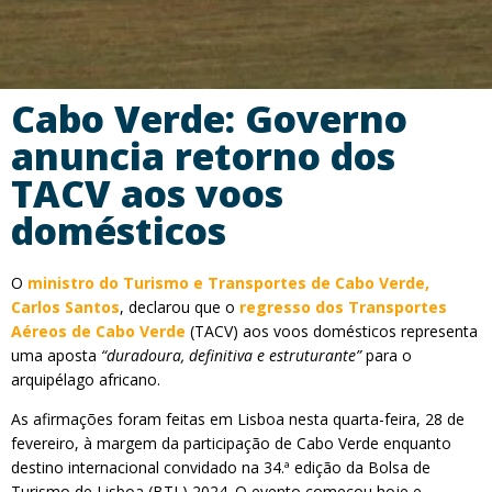
Cabo Verde: Governo
anuncia retorno dos
TACV aos voos
domésticos
O
ministro do Turismo e Transportes de Cabo Verde,
Carlos Santos
, declarou que o
regresso dos Transportes
Aéreos de Cabo Verde
(TACV) aos voos domésticos representa
uma aposta
“duradoura, definitiva e estruturante”
para o
arquipélago africano.
As afirmações foram feitas em Lisboa nesta quarta-feira, 28 de
fevereiro, à margem da participação de Cabo Verde enquanto
destino internacional convidado na 34.ª edição da Bolsa de
Turismo de Lisboa (BTL) 2024. O evento começou hoje e