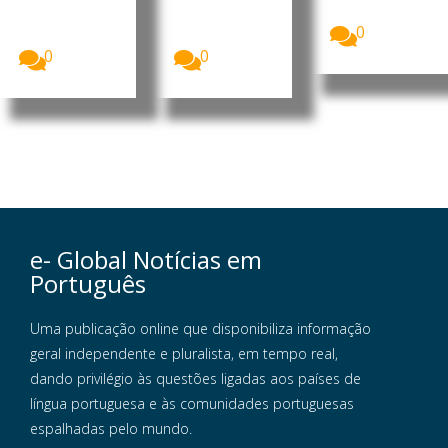
formalizou
MpD, Eurico
o...
esta terça-
Monteiro,
0
feira a sua...
acusou...
0
0
e- Global Notícias em
Português
Uma publicação online que disponibiliza informação
geral independente e pluralista, em tempo real,
dando privilégio às questões ligadas aos países de
língua portuguesa e às comunidades portuguesas
espalhadas pelo mundo.