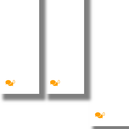
to aprova
e destaca
Ramos
Orçamen
progress
reforçou
to
os e
projeção
Retificati
desafios
internaci
vo para
no Dia do
onal da
2026 sem
Municípi
liderança
aumenta
o do
portugue
r a
Tarrafal
sa no
despesa
de São
“Human
pública
Nicolau
Leaders
Internati
A Assembleia
O Presidente
Nacional de
da República
onal
Cabo Verde
de Cabo
Congress
aprovou, na...
Verde, José...
”
0
0
Imagem:
Pedro
Ramos, CEO
da Dale
Carnegie
Portugal...
0