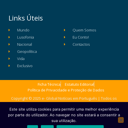
Links Úteis
Mundo
Quem Somos
Lusofonia
Eu Conto!
Nacional
Contactos
Geopolítica
Vida
Exclusivo
Ficha Técnica
Estatuto Editorial
Política de Privacidade e Proteção de Dados
Copyright © 2025 e- Global Notícias em Português | Todos os
direitos reservados
Este site utiliza cookies para permitir uma melhor experiência
por parte do utilizador. Ao navegar no site estará a consentir a
sua utilização.