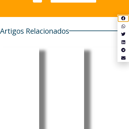
Artigos Relacionados
Cabo
Pensionis
Cabo
Verde
tas
Verde:
regista
portugue
Luís
aumento
ses em
Filipe
de 6,86%
Cabo
Tavares
nos
Verde e
oficializa
combustí
em mais
candidat
veis
seis
ura à
países
liderança
A Agência
Reguladora
têm de
do MpD
Multissectori
realizar
com
al da
prova de
apelo à
Economia
vida até
união e à
(ARME)