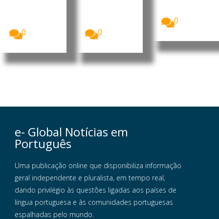
apresentou
formalizou
MpD, Eurico
o...
esta terça-
Monteiro,
0
feira a sua...
acusou...
0
0
e- Global Notícias em
Português
Uma publicação online que disponibiliza informação
geral independente e pluralista, em tempo real,
dando privilégio às questões ligadas aos países de
língua portuguesa e às comunidades portuguesas
espalhadas pelo mundo.