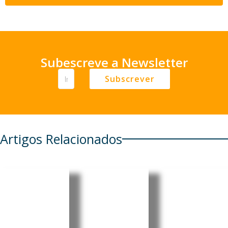
Subescreve a Newsletter
Subscrever
Artigos Relacionados
Cabo
Cabo
Cabo
Verde:
Verde:
Verde:
Parlamen
President
Pedro
to aprova
e destaca
Ramos
Orçamen
progress
reforçou