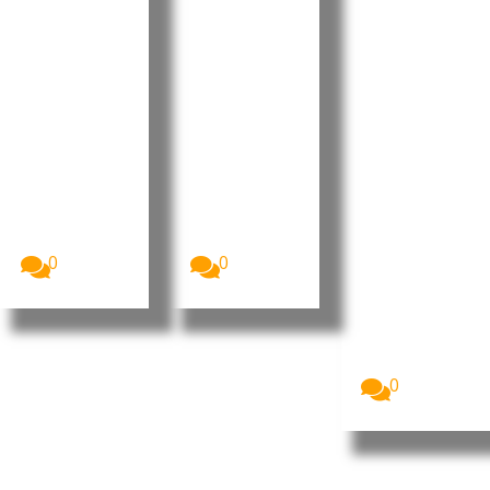
to
os e
projeção
Retificati
desafios
internaci
vo para
no Dia do
onal da
2026 sem
Municípi
liderança
aumenta
o do
portugue
r a
Tarrafal
sa no
despesa
de São
“Human
pública
Nicolau
Leaders
Internati
A Assembleia
O Presidente
Nacional de
da República
onal
Cabo Verde
de Cabo
Congress
aprovou, na...
Verde, José...
”
0
0
Imagem:
Pedro
Ramos, CEO
da Dale
Carnegie
Portugal...
0