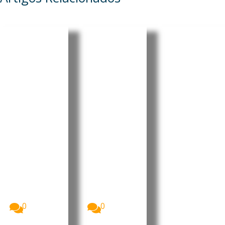
Cabo
Cabo
Cabo
Verde:
Verde:
Verde:
Parlamen
President
Pedro
to aprova
e destaca
Ramos
Orçamen
progress
reforçou
to
os e
projeção
Retificati
desafios
internaci
vo para
no Dia do
onal da
2026 sem
Municípi
liderança
aumenta
o do
portugue
r a
Tarrafal
sa no
despesa
de São
“Human
pública
Nicolau
Leaders
Internati
A Assembleia
O Presidente
Nacional de
da República
onal
Cabo Verde
de Cabo
Congress
aprovou, na...
Verde, José...
”
0
0
Imagem:
Pedro