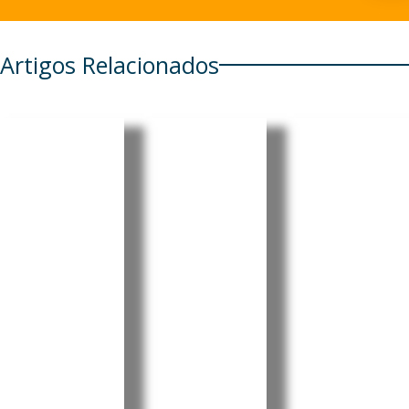
Artigos Relacionados
Cabo
Cabo
Cabo
Verde:
Verde:
Verde:
Parlamen
President
Pedro
to aprova
e destaca
Ramos
Orçamen
progress
reforçou
to
os e
projeção
Retificati
desafios
internaci
vo para
no Dia do
onal da
2026 sem
Municípi
liderança
aumenta
o do
portugue
r a
Tarrafal
sa no
despesa
de São
“Human
pública
Nicolau
Leaders
Internati
A Assembleia
O Presidente
Nacional de
da República
onal