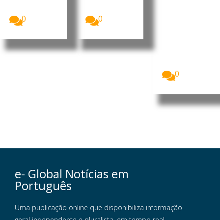
Cabo Verde
de Cabo
Congress
aprovou, na...
Verde, José...
”
0
0
Imagem:
Pedro
Ramos, CEO
da Dale
Carnegie
Portugal...
0
e- Global Notícias em
Português
Uma publicação online que disponibiliza informação
geral independente e pluralista, em tempo real,