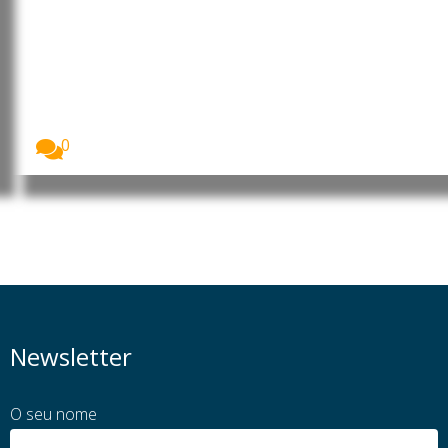
Cabo Verde: Jacqueline Semedo
toma posse como diretora
nacional da Polícia Judiciária
Jacqueline Patrícia D’Oliveira Nobre da Costa Sousa
Fernandes...
0
Newsletter
O seu nome