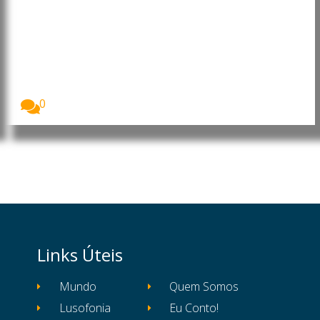
calendário das presidenciais e
apela à regularização do
recenseamento até 10 de
setembro
A Comissão Nacional de Eleições, CNE, apresentou
o...
0
Links Úteis
Mundo
Quem Somos
Lusofonia
Eu Conto!