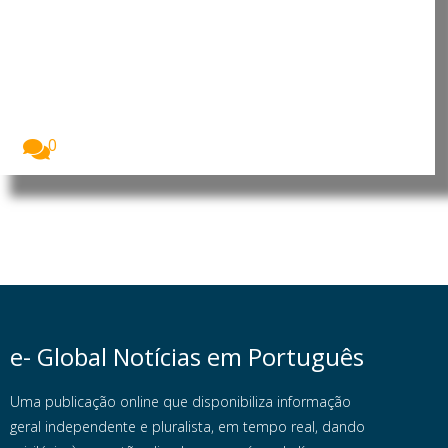
acusa Governo de descredibilizar
as instituições do Estado e
rejeita alegações sobre contas
públicas
O presidente interino do MpD, Eurico Monteiro,
acusou...
0
e- Global Notícias em Português
Uma publicação online que disponibiliza informação
geral independente e pluralista, em tempo real, dando