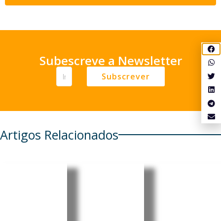
Subescreve a Newsletter
Subscrever
Artigos Relacionados
Cabo
Pensionis
Cabo
Verde
tas
Verde:
regista
portugue
Luís
aumento
ses em
Filipe
de 6,86%
Cabo
Tavares