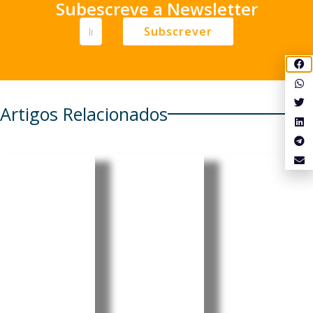
Subescreve a Newsletter
Subscrever
Artigos Relacionados
Cabo
Pensionis
Cabo
Verde
tas
Verde:
regista
portugue
Luís
aumento
ses em
Filipe
de 6,86%
Cabo
Tavares
nos
Verde e
oficializa
combustí
em mais
candidat
veis
seis
ura à
países
liderança
A Agência
Reguladora
têm de
do MpD
Multissectori