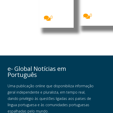
formalizou
portuguesa
esta terça-
residentes
feira a sua...
em...
0
0
e- Global Notícias em
Português
Uma publicação online que disponibiliza informação
geral independente e pluralista, em tempo real,
dando privilégio às questões ligadas aos países de
língua portuguesa e às comunidades portuguesas
espalhadas pelo mundo.