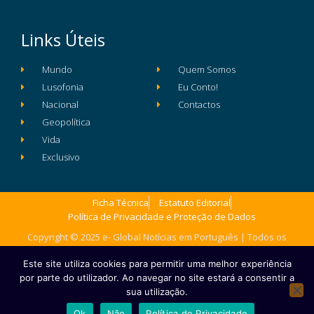
Links Úteis
Mundo
Quem Somos
Lusofonia
Eu Conto!
Nacional
Contactos
Geopolítica
Vida
Exclusivo
Ficha Técnica
Estatuto Editorial
Política de Privacidade e Proteção de Dados
Copyright © 2025 e- Global Notícias em Português | Todos os
direitos reservados
Este site utiliza cookies para permitir uma melhor experiência
por parte do utilizador. Ao navegar no site estará a consentir a
sua utilização.
Ok
Não
Política de Privacidade