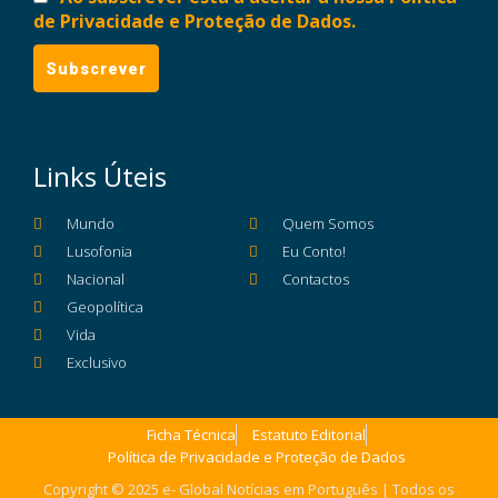
de Privacidade e Proteção de Dados.
Links Úteis
Mundo
Quem Somos
Lusofonia
Eu Conto!
Nacional
Contactos
Geopolítica
Vida
Exclusivo
Ficha Técnica
Estatuto Editorial
Política de Privacidade e Proteção de Dados
Copyright © 2025 e- Global Notícias em Português | Todos os