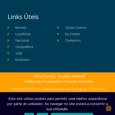
Links Úteis
Mundo
Quem Somos
Lusofonia
Eu Conto!
Nacional
Contactos
Geopolítica
Vida
Exclusivo
Ficha Técnica
Estatuto Editorial
Política de Privacidade e Proteção de Dados
Copyright © 2025 e- Global Notícias em Português | Todos os
direitos reservados
Este site utiliza cookies para permitir uma melhor experiência
por parte do utilizador. Ao navegar no site estará a consentir a
sua utilização.