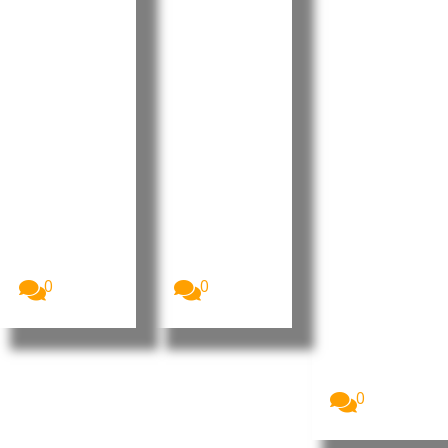
to aprova
e destaca
Ramos
Orçamen
progress
reforçou
to
os e
projeção
Retificati
desafios
internaci
vo para
no Dia do
onal da
2026 sem
Municípi
liderança
aumenta
o do
portugue
r a
Tarrafal
sa no
despesa
de São
“Human
pública
Nicolau
Leaders
Internati
A Assembleia
O Presidente
Nacional de
da República
onal
Cabo Verde
de Cabo
Congress
aprovou, na...
Verde, José...
”
0
0
Imagem:
Pedro
Ramos, CEO
da Dale
Carnegie
Portugal...
0