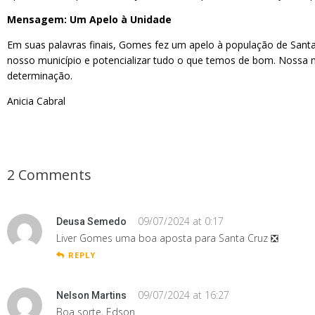
Mensagem: Um Apelo à Unidade
Em suas palavras finais, Gomes fez um apelo à população de San
nosso município e potencializar tudo o que temos de bom. Nossa m
determinação.
Anicia Cabral
2 Comments
09/07/2024 at 0:17
Deusa Semedo
Liver Gomes uma boa aposta para Santa Cruz ❎
REPLY
09/07/2024 at 16:27
Nelson Martins
Boa sorte, Edson.