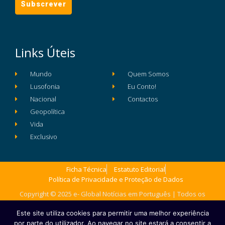
Links Úteis
Mundo
Quem Somos
Lusofonia
Eu Conto!
Nacional
Contactos
Geopolítica
Vida
Exclusivo
Ficha Técnica
Estatuto Editorial
Política de Privacidade e Proteção de Dados
Copyright © 2025 e- Global Notícias em Português | Todos os
direitos reservados
Este site utiliza cookies para permitir uma melhor experiência
por parte do utilizador. Ao navegar no site estará a consentir a