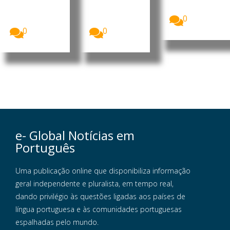
formalizou
MpD, Eurico
o...
esta terça-
Monteiro,
0
feira a sua...
acusou...
0
0
e- Global Notícias em
Português
Uma publicação online que disponibiliza informação
geral independente e pluralista, em tempo real,
dando privilégio às questões ligadas aos países de
língua portuguesa e às comunidades portuguesas
espalhadas pelo mundo.