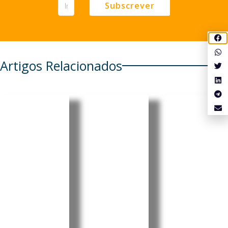
Subscrever
Artigos Relacionados
Cabo
Pensionis
Cabo
Verde
tas
Verde:
regista
portugue
Luís
aumento
ses em
Filipe
de 6,86%
Cabo
Tavares
nos
Verde e
oficializa
combustí
em mais
candidat
veis
seis
ura à
países
liderança
A Agência
Reguladora
têm de
do MpD
Multissectori
realizar
com
al da
prova de
apelo à
Economia