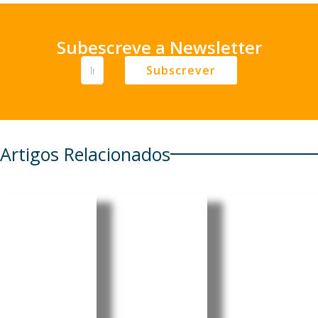
Subescreve a Newsletter
Subscrever
Artigos Relacionados
Cabo
Pensionis
Cabo
Verde
tas
Verde:
regista
portugue
Luís
aumento
ses em
Filipe
de 6,86%
Cabo
Tavares
nos
Verde e
oficializa
combustí
em mais
candidat
veis
seis
ura à