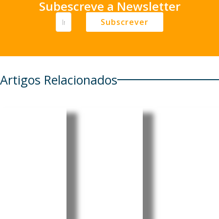
Subescreve a Newsletter
Subscrever
Artigos Relacionados
Cabo
Pensionis
Cabo
Verde
tas
Verde:
regista
portugue
Luís
aumento
ses em
Filipe
de 6,86%
Cabo
Tavares
nos
Verde e
oficializa
combustí
em mais
candidat
veis
seis
ura à
países
liderança
A Agência
Reguladora
têm de
do MpD
Multissectori