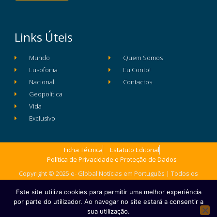
Links Úteis
Mundo
Quem Somos
Lusofonia
Eu Conto!
Nacional
Contactos
Geopolítica
Vida
Exclusivo
Ficha Técnica
Estatuto Editorial
Política de Privacidade e Proteção de Dados
Copyright © 2025 e- Global Notícias em Português | Todos os
direitos reservados
Este site utiliza cookies para permitir uma melhor experiência
por parte do utilizador. Ao navegar no site estará a consentir a
sua utilização.