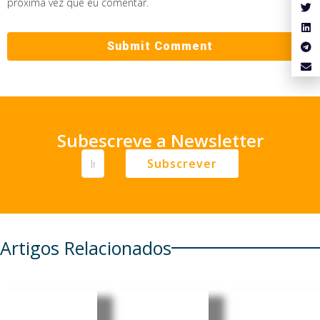
próxima vez que eu comentar.
Subescreve a Newsletter
Subscrever
Artigos Relacionados
Cabo
Cabo
Cabo