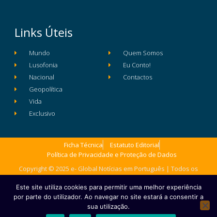
Links Úteis
Mundo
Quem Somos
Lusofonia
Eu Conto!
Nacional
Contactos
Geopolítica
Vida
Exclusivo
Ficha Técnica
Estatuto Editorial
Política de Privacidade e Proteção de Dados
Copyright © 2025 e- Global Notícias em Português | Todos os
direitos reservados
Este site utiliza cookies para permitir uma melhor experiência
por parte do utilizador. Ao navegar no site estará a consentir a
sua utilização.