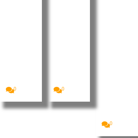
Parlamen
President
Pedro
to aprova
e destaca
Ramos
Orçamen
progress
reforçou
to
os e
projeção
Retificati
desafios
internaci
vo para
no Dia do
onal da
2026 sem
Municípi
liderança
aumenta
o do
portugue
r a
Tarrafal
sa no
despesa
de São
“Human
pública
Nicolau
Leaders
Internati
A Assembleia
O Presidente
Nacional de
da República
onal
Cabo Verde
de Cabo
Congress
aprovou, na...
Verde, José...
”
0
0
Imagem:
Pedro
Ramos, CEO
da Dale
Carnegie
Portugal...
0