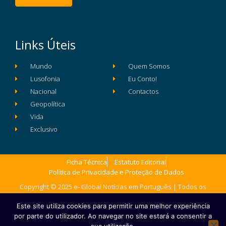
Links Úteis
Mundo
Quem Somos
Lusofonia
Eu Conto!
Nacional
Contactos
Geopolítica
Vida
Exclusivo
Ficha Técnica
Estatuto Editorial
Política de Privacidade e Proteção de Dados
Copyright © 2025 e- Global Notícias em Português | Todos os
direitos reservados
Este site utiliza cookies para permitir uma melhor experiência
por parte do utilizador. Ao navegar no site estará a consentir a