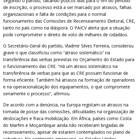
Segundo o partido, faltando poucos dias para o fim do período
de inscrição, o processo está a ser marcado por atrasos, falhas
organizacionais e falta de condições para o normal
funcionamento das Comissões de Recenseamento Eleitoral, CRE,
tanto no país como na diáspora. O PAICV alerta que a situação
pode comprometer o direito de voto de milhares de cidadãos.
O Secretário-Geral do partido, Vladmir Silves Ferreira, considerou
grave o que classificou como “atraso sistemático” na
transferência das verbas previstas no Orçamento do Estado para
o funcionamento das CRE. “Há um atraso sistemático na
transferência de verbas para que as CRE possam funcionar de
forma eficiente. Também há atrasos na formação de operadores
e na operacionalização dos equipamentos, o que compromete
seriamente o processo”, afirmou.
De acordo com a denúncia, na Europa registam-se atrasos na
tomada de posse das comissões, dificuldades na organização de
deslocações e fraca mobilização. Em África, países como Costa
do Marfim e Moçambique ainda não receberam brigadas de
recenseamento, apesar de estarem contemplados no plano de
cobertura. No continente americano, os Estados Unidos