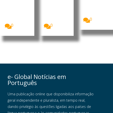
Eleições,
Luís Filipe
O presidente
CNE,
Tavares
interino do
apresentou
formalizou
MpD, Eurico
o...
esta terça-
Monteiro,
0
feira a sua...
acusou...
0
0
e- Global Notícias em
Português
Uma publicação online que disponibiliza informação
geral independente e pluralista, em tempo real,
dando privilégio às questões ligadas aos países de
língua portuguesa e às comunidades portuguesas