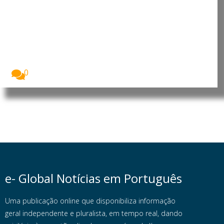
Cabo Verde: Presidente destaca
progressos e desafios no Dia do
Município do Tarrafal de São
Nicolau
O Presidente da República de Cabo Verde, José...
0
e- Global Notícias em Português
Uma publicação online que disponibiliza informação
geral independente e pluralista, em tempo real, dando