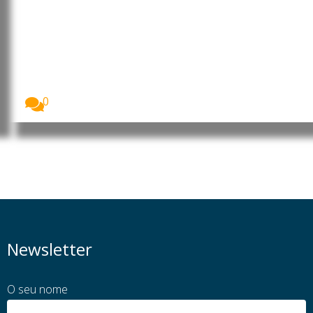
Cabo Verde precisa de USD 163
milhões anuais para
diversificação da economia
O Banco Africano de Desenvolvimento (BAD) divulgou
que...
0
Newsletter
O seu nome