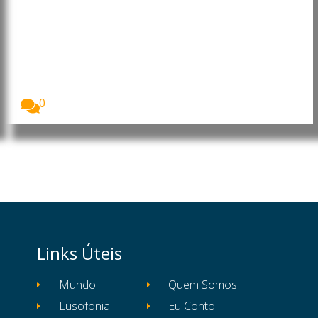
reforçou projeção internacional
da liderança portuguesa no
“Human Leaders International
Congress”
Imagem: Pedro Ramos, CEO da Dale Carnegie
Portugal...
0
Links Úteis
Mundo
Quem Somos
Lusofonia
Eu Conto!