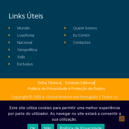
Links Úteis
Mundo
Quem Somos
Lusofonia
Eu Conto!
Nacional
Contactos
Geopolítica
Vida
Exclusivo
Ficha Técnica
Estatuto Editorial
Política de Privacidade e Proteção de Dados
Copyright © 2025 e- Global Notícias em Português | Todos os
direitos reservados
Este site utiliza cookies para permitir uma melhor experiência
por parte do utilizador. Ao navegar no site estará a consentir a
sua utilização.
Ok
Não
Política de Privacidade