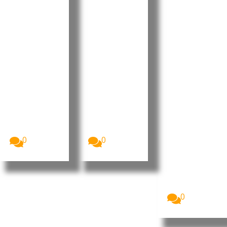
to aprova
e destaca
Ramos
Orçamen
progress
reforçou
to
os e
projeção
Retificati
desafios
internaci
vo para
no Dia do
onal da
2026 sem
Municípi
liderança
aumenta
o do
portugue
r a
Tarrafal
sa no
despesa
de São
“Human
pública
Nicolau
Leaders
Internati
A Assembleia
O Presidente
Nacional de
da República
onal
Cabo Verde
de Cabo
Congress
aprovou, na...
Verde, José...
”
0
0
Imagem:
Pedro
Ramos, CEO
da Dale
Carnegie
Portugal...
0