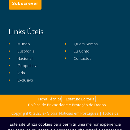
Links Úteis
Mundo
Quem Somos
Lusofonia
Eu Conto!
Nacional
Contactos
Geopolítica
Vida
Exclusivo
Ficha Técnica
Estatuto Editorial
Política de Privacidade e Proteção de Dados
Copyright © 2025 e- Global Notícias em Português | Todos os
direitos reservados
Este site utiliza cookies para permitir uma melhor experiência