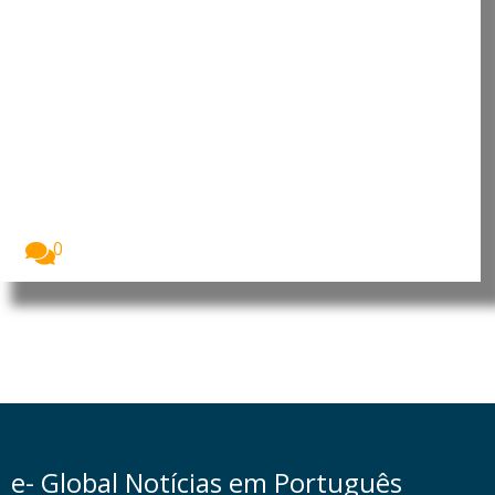
Cabo Verde: Parlamento aprova
Orçamento Retificativo para
2026 sem aumentar a despesa
pública
A Assembleia Nacional de Cabo Verde aprovou, na...
0
e- Global Notícias em Português