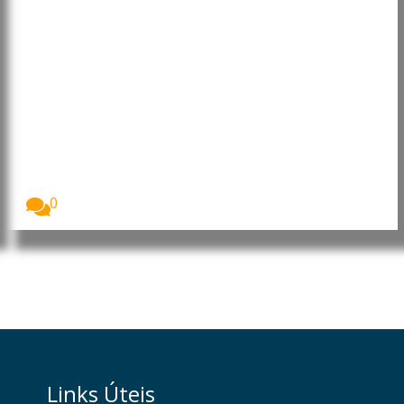
Cabo Verde: Presidente destaca
progressos e desafios no Dia do
Município do Tarrafal de São
Nicolau
O Presidente da República de Cabo Verde, José...
0
Links Úteis