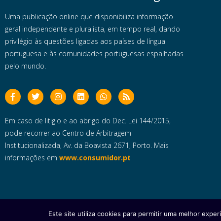
Uma publicação online que disponibiliza informação
geral independente e pluralista, em tempo real, dando
privilégio às questões ligadas aos países de língua
portuguesa e às comunidades portuguesas espalhadas
pelo mundo.
Em caso de litigio e ao abrigo do Dec. Lei 144/2015,
pode recorrer ao Centro de Arbitragem
Institucionalizada, Av. da Boavista 2671, Porto. Mais
informações em
www.consumidor.pt
Este site utiliza cookies para permitir uma melhor experi
Copyright © 2025 e- Global Notícias em Português | Todos os dire