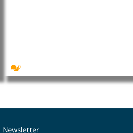
Cabo Verde: Pedro Ramos
reforçou projeção internacional
da liderança portuguesa no
“Human Leaders International
Congress”
Imagem: Pedro Ramos, CEO da Dale Carnegie
Portugal...
0
Newsletter