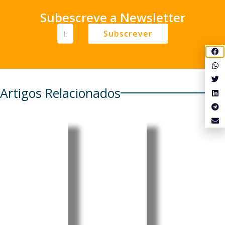
Subescreve a Newsletter
Subscrever
Artigos Relacionados
Cabo
Pensionis
Cabo
Verde
tas
Verde:
regista
portugue
Luís
aumento
ses em
Filipe
de 6,86%
Cabo
Tavares
nos
Verde e
oficializa
combustí
em mais
candidat
veis
seis
ura à
países
liderança
A Agência
Reguladora