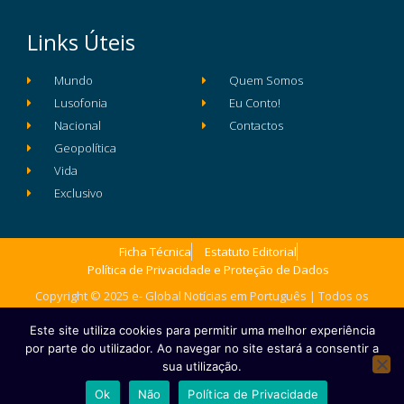
Links Úteis
Mundo
Quem Somos
Lusofonia
Eu Conto!
Nacional
Contactos
Geopolítica
Vida
Exclusivo
Ficha Técnica
Estatuto Editorial
Política de Privacidade e Proteção de Dados
Copyright © 2025 e- Global Notícias em Português | Todos os
direitos reservados
Este site utiliza cookies para permitir uma melhor experiência
por parte do utilizador. Ao navegar no site estará a consentir a
sua utilização.
Ok
Não
Política de Privacidade