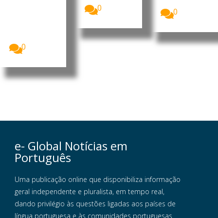
aprovou, na...
Nacional de
0
0
Eleições,
CNE,
apresentou
o...
0
e- Global Notícias em
Português
Uma publicação online que disponibiliza informação
geral independente e pluralista, em tempo real,
dando privilégio às questões ligadas aos países de
língua portuguesa e às comunidades portuguesas