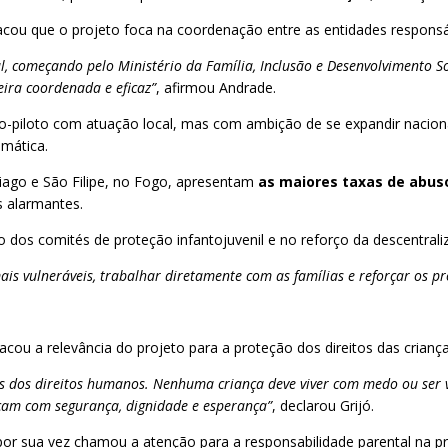
acou que o projeto foca na coordenação entre as entidades responsáv
, começando pelo Ministério da Família, Inclusão e Desenvolvimento Soc
eira coordenada e eficaz”
, afirmou Andrade.
to-piloto com atuação local, mas com ambição de se expandir nac
emática.
iago e São Filipe, no Fogo, apresentam
as maiores taxas de abus
 alarmantes.
o dos comités de proteção infantojuvenil e no reforço da descentral
s vulneráveis, trabalhar diretamente com as famílias e reforçar os p
cou a relevância do projeto para a proteção dos direitos das criança
s dos direitos humanos. Nenhuma criança deve viver com medo ou ser v
sçam com segurança, dignidade e esperança”
, declarou Grijó.
o, por sua vez chamou a atenção para a responsabilidade parental na p