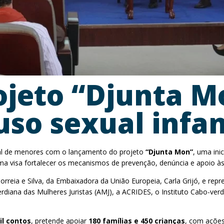
ojeto “Djunta M
so sexual infan
ual de menores com o lançamento do projeto
“Djunta Mon”
, uma ini
a visa fortalecer os mecanismos de prevenção, denúncia e apoio às 
rreia e Silva, da Embaixadora da União Europeia, Carla Grijó, e rep
erdiana das Mulheres Juristas (AMJ), a ACRIDES, o Instituto Cabo-ve
il contos
, pretende apoiar
180 famílias e 450 crianças
, com ações