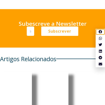
Subescreve a Newsletter
Subscrever
Artigos Relacionados
Cabo
Pensionis
Cabo
Verde
tas
Verde:
regista
portugue
Luís
aumento
ses em
Filipe
de 6,86%
Cabo
Tavares
nos
Verde e
oficializa