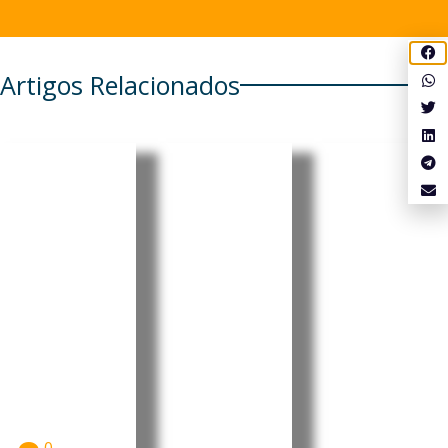
Artigos Relacionados
Cabo
Pensionis
Cabo
Verde
tas
Verde:
regista
portugue
Luís
aumento
ses em
Filipe
de 6,86%
Cabo
Tavares
nos
Verde e
oficializa
combustí
em mais
candidat
veis
seis
ura à
países
liderança
A Agência
Reguladora
têm de
do MpD
Multissectori
realizar
com
al da
prova de
apelo à
Economia
vida até
união e à
(ARME)
divulgou...
15 de
valorizaç